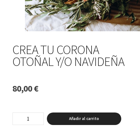
CREA TU CORONA
OTOÑAL Y/O NAVIDEÑA
80,00
€
CREA
Añadir al carrito
TU
CORONA
OTOÑAL
Y/O