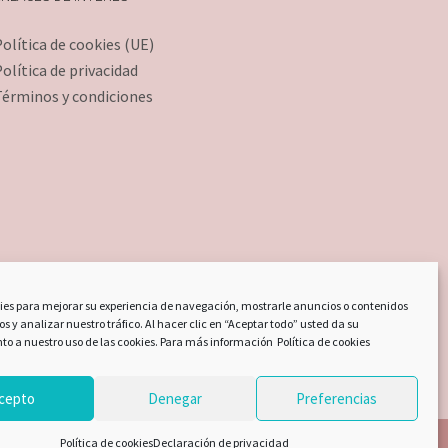
olítica de cookies (UE)
olítica de privacidad
Términos y condiciones
es para mejorar su experiencia de navegación, mostrarle anuncios o contenidos
s y analizar nuestro tráfico. Al hacer clic en “Aceptar todo” usted da su
to a nuestro uso de las cookies. Para más información
Política de cookies
cepto
Denegar
Preferencias
Política de cookies
Declaración de privacidad