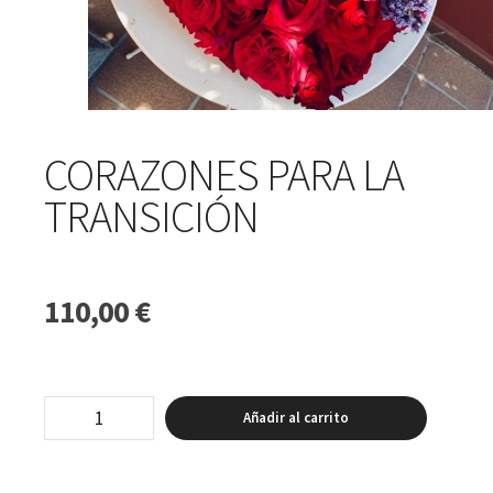
CORAZONES PARA LA
TRANSICIÓN
110,00
€
Corazones
Añadir al carrito
para
la
transición
cantidad